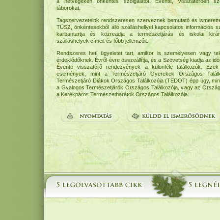
a hétvégeken önkéntes szolgálatot. Évente, visszatérően sz
táborokat.
Tagszervezeteink rendszeresen szerveznek bemutató és ismeretter
TÜSZ, önkéntesekből álló szálláshellyel kapcsolatos információs sz
karbantartja és közreadja a természetjárás és iskolai kirán
szálláshelyek címeit és főbb jellemzőit.
Rendszeres heti ügyeletet tart, amikor is személyesen vagy tele
érdeklődőknek. Évről-évre összeállítja, és a Szövetség kiadja az idö
Évente visszatérő rendezvények a különféle találkozók. Ezek
események, mint a Természetjáró Gyerekek Országos Talá
Természetjáró Diákok Országos Találkozója (TEDOT) épp úgy, mint
a Gyalogos Természetjárók Országos Találkozója, vagy az Orszá
a Kerékpáros Természetbarátok Országos Találkozója.