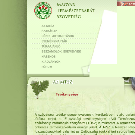
Tevékenysége
A szövetség tevékenysége gyalogos-, kerékpáros-, vízi-, barla
túrákra terjed ki. E szakági tevékenységen kívül Természetv
szálláshely információs szolgálatot (TÜSZ) is müködtet. A Természe
önkéntes természetvédelmi őrséget jelent. A TeSZ a Nemzeti Par
Igazgatóságokkal, valamint az Erdőgazdaságokkal tart szoros kapc