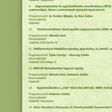
Határidő: folyamatos
9.
Kapcsolatfelvétel és együttműködés koordinálása a MTSz
szakosztályai, illetve a nemzetipark-igazgatóságok között
Programvezető:
dr. Kovács Mátyás
,
dr. Kiss Gábor
Közreműködő:
Határidő:
10.
Természetvédelmi vándorgyűlés megszervezése (2009. t
Programvezető:
Németh Imre
Közreműködő:
Határidő:2009.Április 30
11.
Jelképrendszer kialakítása (jelvény, igazolvány, öv, kendő, s
Programvezető:
Telek György – Herczeg Zoltán
Közreműködő:
Határidő:2009.Május 8.
12.
MATUR Ökoturisztikai Tagozat tagság
Programvezető:
Németh Imre
,
Kelemen Zoltán
Közreműködő:
Határidő:
13.
Együttműködés a „zöld” NGO-kkal (MTvSZ, WWF, Köthá
Programvezető:
Kelemen Zoltán
Közreműködő:
Határidő: folyamatos
14.
Aktív részvétel a Környezet és Természetvédő Szervezetek 