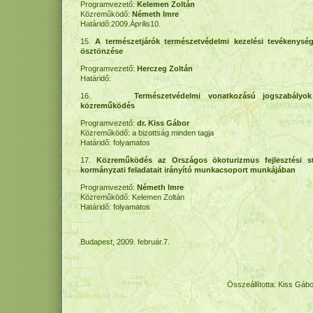
Programvezető:
Kelemen Zoltán
Közreműködő:
Németh Imre
Határidő:2009.Április10.
15.
A természetjárók természetvédelmi kezelési tevékenysé
ösztönzése
Programvezető:
Herczeg Zoltán
Határidő:
16.
Természetvédelmi vonatkozású jogszabályo
közreműködés
Programvezető:
dr. Kiss Gábor
Közreműködő: a bizottság minden tagja
Határidő: folyamatos
17.
Közreműködés az Országos ökoturizmus fejlesztési st
kormányzati feladatait irányító munkacsoport munkájában
Programvezető:
Németh Imre
Közreműködő: Kelemen Zoltán
Határidő: folyamatos
Budapest, 2009. február.7.
Összeállította: Kiss Gáb