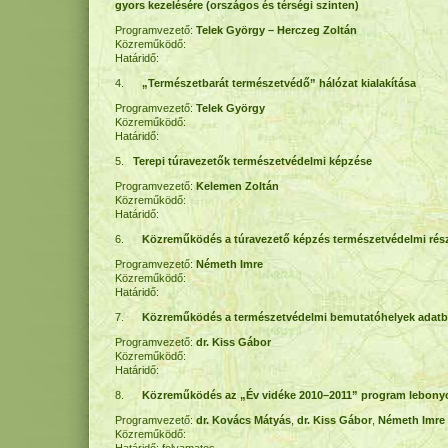
gyors kezelésére (országos és térségi szinten)
Programvezető:
Telek György – Herczeg Zoltán
Közreműködő:
Határidő:
4.
„Természetbarát természetvédő” hálózat kialakítása
Programvezető:
Telek György
Közreműködő:
Határidő:
5.
Terepi túravezetők természetvédelmi képzése
Programvezető:
Kelemen Zoltán
Közreműködő:
Határidő:
6.
Közreműködés a túravezető képzés természetvédelmi rés
Programvezető:
Németh Imre
Közreműködő:
Határidő:
7.
Közreműködés a természetvédelmi bemutatóhelyek adatbá
Programvezető:
dr. Kiss Gábor
Közreműködő:
Határidő:
8.
Közreműködés az „Év vidéke 2010–2011” program lebony
Programvezető:
dr. Kovács Mátyás
,
dr. Kiss Gábor
,
Németh Imre
Közreműködő: