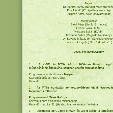
Tagok:
Dr. Banizs Károly (Nyugat-Magyarorszá
Kiss László (Közép-Magyarország)
Bujdosó Antal (Kelet-Magyarország
Meghívottak:
Bakó Péter (Sz-Sz-B. megye)
Györfi Gyula (TFSZ)
Herczeg Zoltán (KvVM)
Kelemen Zoltán (Magosfa Alapítvány)
Dr. Kovács Mátyás (MTSZ elnökhelyette
Lomniczi Gergely (Pilisi Parkerdő Zrt.)
2009. ÉVI MUNKATERV
1.
A KvVM és MTSz között 2006-ban létrejött együt
működésének értékelése, szükség esetén felülvizsgálata
Programvezető:
dr. Kovács Mátyás
Közreműködő: dr. Kiss Gábor
Határidő:
2.
Az MTSz honlapján természetvédelmi oldal létrehozás
folyamatos feltöltése
Programvezető:
Telek György
Közreműködő: a bizottság minden tagja
Határidő: március 31. (létrehozás); folyamatos (feltöltés)
3.
„Észlelési lap”, „zöld e-mail” és „zöld szám” a természe