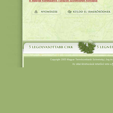
A Magyar Kerékpáros Túrázók Szövetsége honlapja
Copyright 2005 Magyar Természetbarát Szövetség |
Jog és
Az oldal létrehozását lehetővé tette a