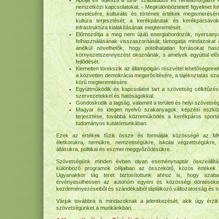
Ápolja és fejleszti a túra- szabadidõs és hivatásforgalm
nemzetközi kapcsolatokat. - Megkülönböztetett figyelmet for
nevelésére, kulturális és történeti értékek megismerésér
kultúra terjesztését; a kerékpárutak és kerékpársávok
infrastruktúra kialakításának megteremtését.
Elõmozdítja a meg nem újuló energiahordozók, nyersanya
felhasználásának visszaszorítását; támogatja mindazokat
anélkül növelhetõk, hogy pótolhatatlan forrásokat ha
környezetszennyezést okoznának, s amelyek egyúttal elõs
fejlõdését.
Kiemelten törekszik az állampolgári részvétel lehetõségeine
a közvetlen demokrácia megerõsítésére, a tájékoztatás sz
körû megteremtésére.
Együttmûködik és kapcsolatot tart a szövetség célkitûzé
szervezetekkel és hatóságokkal.
Gondoskodik a tagság, valamint a területi és helyi szövetség
Magyar és idegen nyelvû szakanyagok, képzési eszköz
terjesztése, továbbá közremûködés a kerékpáros sportá
tudományos kutatómunkában.
Ezek az értékek fûzik össze és formálják közösségé az MKTSZ
életkorukra, nemükre, nemzetiségükre, iskolai végzettségükre, 
állásukra, politikai és eszmei meggyõzõdésükre.
Szövetségünk minden évben olyan eseménynaptár összeállítá
különbözõ programok céljaiban az összekötõ, közös értékek 
Ugyanakkor tág teret biztosítottunk ahhoz is, hogy szab
érvényesülhessen az autonóm egyéni és közösségi döntéseke
kezdeményezéseibõl és szándékaiból táplálkozó változatosság és 
Várjuk továbbra is mindazoknak a jelentkezését, akik úgy érzi
szövetségünket a munkánkban.