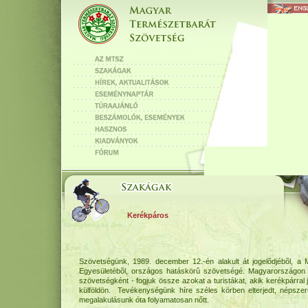
Kerékpáros
Szövetségünk, 1989. december 12.-én alakult át jogelõdjébõl, 
Egyesületébõl, országos hatáskörû szövetségé. Magyarországon e
szövetségként - fogjuk össze azokat a turistákat, akik kerékpárral j
külföldön. Tevékenységünk híre széles körben elterjedt, népsz
megalakulásunk óta folyamatosan nőtt.