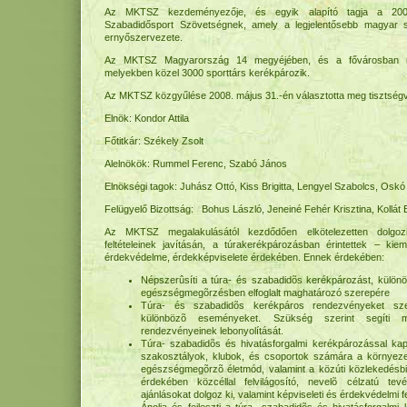
Az MKTSZ kezdeményezője, és egyik alapító tagja a 2001
Szabadidősport Szövetségnek, amely a legjelentősebb magyar 
ernyőszervezete.
Az MKTSZ Magyarország 14 megyéjében, és a fővárosban ren
melyekben közel 3000 sporttárs kerékpározik.
Az MKTSZ közgyűlése 2008. május 31.-én választotta meg tisztségvi
Elnök: Kondor Attila
Főtitkár: Székely Zsolt
Alelnökök: Rummel Ferenc, Szabó János
Elnökségi tagok: Juhász Ottó, Kiss Brigitta, Lengyel Szabolcs, Osk
Felügyelő Bizottság: Bohus László, Jeneiné Fehér Krisztina, Kollát
Az MKTSZ megalakulásától kezdődően elkötelezetten dolgoz
feltételeinek javításán, a túrakerékpározásban érintettek – kie
érdekvédelme, érdekképviselete érdekében. Ennek érdekében:
Népszerûsíti a túra- és szabadidõs kerékpározást, külön
egészségmegõrzésben elfoglalt maghatározó szerepére
Túra- és szabadidõs kerékpáros rendezvényeket sz
különbözõ eseményeket. Szükség szerint segíti 
rendezvényeinek lebonyolítását.
Túra- szabadidõs és hivatásforgalmi kerékpározással kap
szakosztályok, klubok, és csoportok számára a környeze
egészségmegõrzõ életmód, valamint a közúti közlekedésbiz
érdekében közcéllal felvilágosító, nevelõ célzatú tevé
ajánlásokat dolgoz ki, valamint képviseleti és érdekvédelmi fe